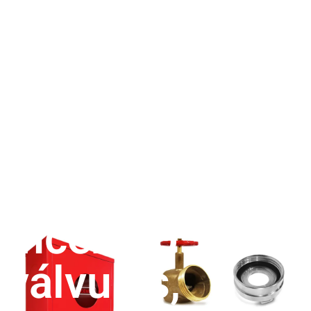
Rede de
Incêndio –
válvulas,