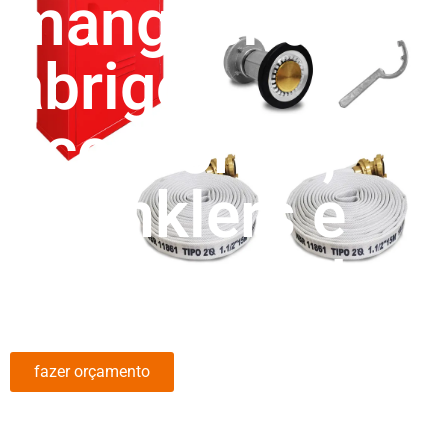
mangueiras,
abrigos,
acessórios,
sprinklers e
equipamentos
fazer orçamento
fale conosco