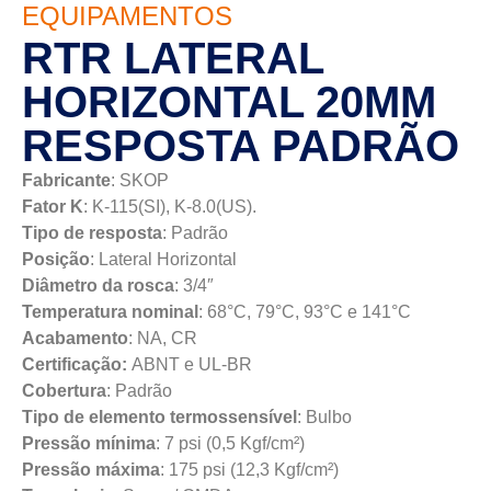
EQUIPAMENTOS
RTR LATERAL
HORIZONTAL 20MM
RESPOSTA PADRÃO
Fabricante
: SKOP
Fator K
: K-115(SI), K-8.0(US).
Tipo de resposta
: Padrão
Posição
: Lateral Horizontal
Diâmetro da rosca
: 3/4″
Temperatura nominal
: 68°C, 79°C, 93°C e 141°C
Acabamento
: NA, CR
Certificação:
ABNT e UL-BR
Cobertura
: Padrão
Tipo de elemento termossensível
: Bulbo
Pressão mínima
: 7 psi (0,5 Kgf/cm²)
Pressão máxima
: 175 psi (12,3 Kgf/cm²)