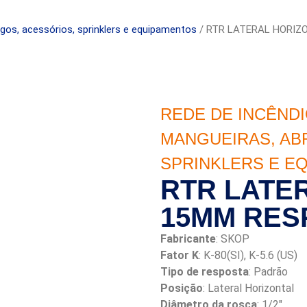
igos, acessórios, sprinklers e equipamentos
/ RTR LATERAL HORIZ
REDE DE INCÊNDI
MANGUEIRAS, AB
SPRINKLERS E E
RTR LATE
15MM RES
Fabricante
: SKOP
Fator K
: K-80(SI), K-5.6 (US)
Tipo de resposta
: Padrão
Posição
: Lateral Horizontal
Diâmetro da rosca
: 1/2″