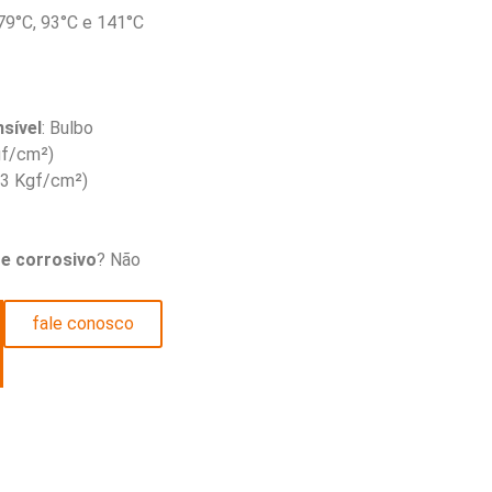
 79°C, 93°C e 141°C
sível
: Bulbo
Kgf/cm²)
2,3 Kgf/cm²)
e corrosivo
? Não
fale conosco