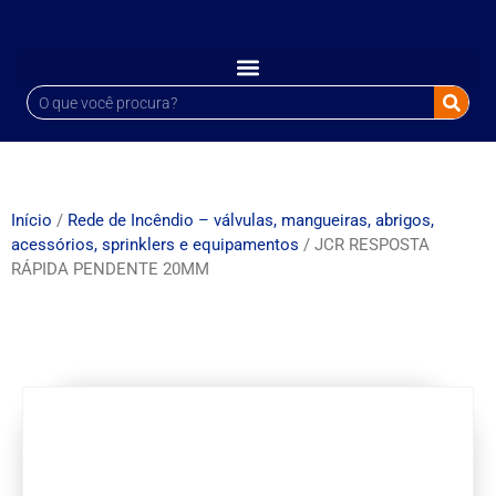
Início
/
Rede de Incêndio – válvulas, mangueiras, abrigos,
acessórios, sprinklers e equipamentos
/ JCR RESPOSTA
RÁPIDA PENDENTE 20MM