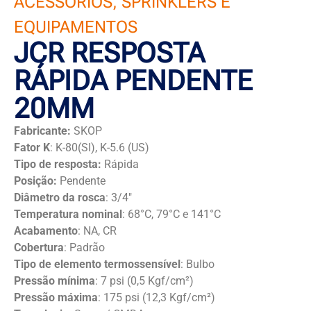
ACESSÓRIOS, SPRINKLERS E
EQUIPAMENTOS
JCR RESPOSTA
RÁPIDA PENDENTE
20MM
Fabricante:
SKOP
Fator K
: K-80(SI), K-5.6 (US)
Tipo de resposta:
Rápida
Posição:
Pendente
Diâmetro da rosca
: 3/4″
Temperatura nominal
: 68°C, 79°C e 141°C
Acabamento
: NA, CR
Cobertura
: Padrão
Tipo de elemento termossensível
: Bulbo
Pressão mínima
: 7 psi (0,5 Kgf/cm²)
Pressão máxima
: 175 psi (12,3 Kgf/cm²)