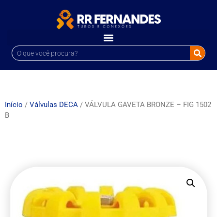
Início
/
Válvulas DECA
/ VÁLVULA GAVETA BRONZE – FIG 1502
B