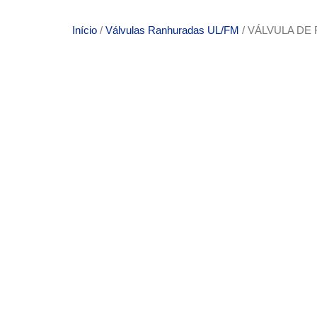
Início
/
Válvulas Ranhuradas UL/FM
/ VÁLVULA DE