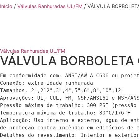
Início
/
Válvulas Ranhuradas UL/FM
/ VÁLVULA BORBOLET
Válvulas Ranhuradas UL/FM
VÁLVULA BORBOLETA
Em conformidade com: ANSI/AW A C606 ou projet
Conexão: extremidade ranhurada

Tamanhos: 2",212",3",4",5",6",8",10",12"

Aprovações: UL, CUL, FM, NSF/ANSI61 e NSF/ANS
Pressão máxima de trabalho: 300 PSI (pressão 
Temperatura máxima de trabalho: 80°C/176°F

Aplicação: Uso interno e externo, água de ent
de proteção contra incêndio em edifícios de f
Detalhes do revestimento: Interior e exterior