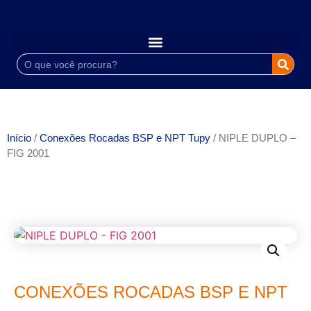
Início
/
Conexões Rocadas BSP e NPT Tupy
/ NIPLE DUPLO –
FIG 2001
CONEXÕES ROCADAS BSP E NPT