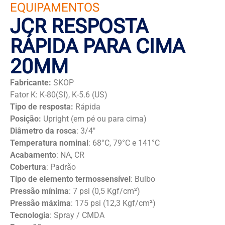
EQUIPAMENTOS
JCR RESPOSTA
RÁPIDA PARA CIMA
20MM
Fabricante:
SKOP
Fator K: K-80(SI), K-5.6 (US)
Tipo de resposta:
Rápida
Posição:
Upright (em pé ou para cima)
Diâmetro da rosca
: 3/4″
Temperatura nominal
: 68°C, 79°C e 141°C
Acabamento
: NA, CR
Cobertura
: Padrão
Tipo de elemento termossensível
: Bulbo
Pressão mínima
: 7 psi (0,5 Kgf/cm²)
Pressão máxima
: 175 psi (12,3 Kgf/cm²)
Tecnologia
: Spray / CMDA