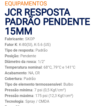
EQUIPAMENTOS
JCR RESPOSTA
PADRÃO PENDENTE
15MM
Fabricante:
SKOP
Fator K
: K-80(SI), K-5.6 (US)
Tipo de resposta:
Padrão
Posição:
Pendente
Diâmetro da rosca
: 1/2″
Temperatura nominal
: 68°C, 79°C e 141°C
Acabamento
: NA, CR
Cobertura
: Padrão
Tipo de elemento termossensível
: Bulbo
Pressão mínima
: 7 psi (0,5 Kgf/cm²)
Pressão máxima
: 175 psi (12,3 Kgf/cm²)
Tecnologia
: Spray / CMDA