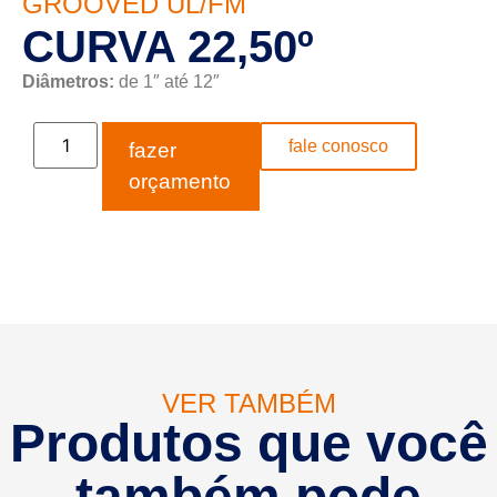
GROOVED UL/FM
CURVA 22,50º
Diâmetros:
de 1″ até 12″
fale conosco
fazer
orçamento
VER TAMBÉM
Produtos que você
também pode