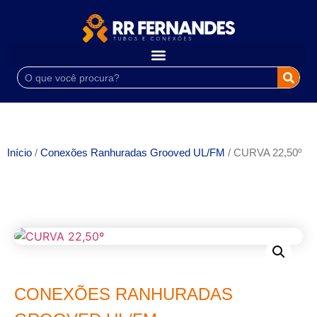
Início
/
Conexões Ranhuradas Grooved UL/FM
/ CURVA 22,50º
CONEXÕES RANHURADAS