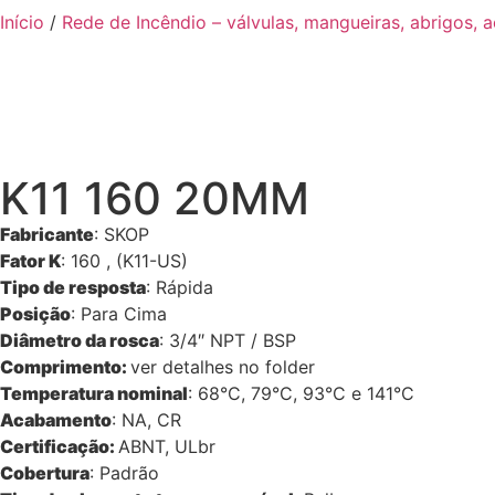
Início
/
Rede de Incêndio – válvulas, mangueiras, abrigos, 
K11 160 20MM
Fabricante
: SKOP
Fator K
: 160 , (K11-US)
Tipo de resposta
: Rápida
Posição
: Para Cima
Diâmetro da rosca
: 3/4″ NPT / BSP
Comprimento:
ver detalhes no folder
Temperatura nominal
: 68°C, 79°C, 93°C e 141°C
Acabamento
: NA, CR
Certificação:
ABNT, ULbr
Cobertura
: Padrão